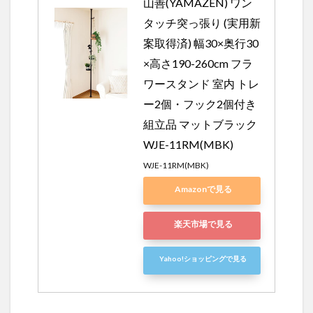
山善(YAMAZEN) ワン
タッチ突っ張り (実用新
案取得済) 幅30×奥行30
×高さ190-260cm フラ
ワースタンド 室内 トレ
ー2個・フック2個付き 
組立品 マットブラック 
WJE-11RM(MBK)
WJE-11RM(MBK)
Amazonで見る
楽天市場で見る
Yahoo!ショッピングで見る