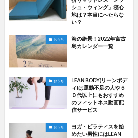
シュ・ウィング」寝心
地は？本当にへたらな
い？
海の絶景！2022年宮古
おうち
島カレンダー一覧
LEAN BODY(リーンボデ
おうち
ィ)は運動不足の人や５
０代以上にもおすすめ
のフィットネス動画配
信サービス
ヨガ・ピラティスを始
おうち
めたい男性にはLEAN