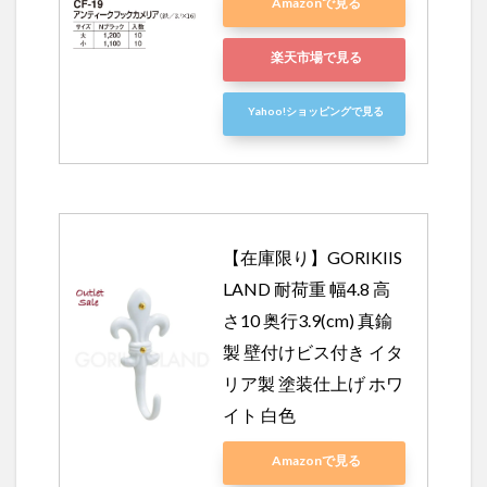
Amazonで見る
楽天市場で見る
Yahoo!ショッピングで見る
【在庫限り】GORIKIIS
LAND 耐荷重 幅4.8 高
さ10 奥行3.9(cm) 真鍮
製 壁付けビス付き イタ
リア製 塗装仕上げ ホワ
イト 白色
Amazonで見る