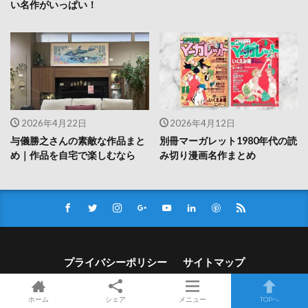
い名作がいっぱい！
2026年4月22日
2026年4月12日
与儀勝之さんの素敵な作品まと
別冊マーガレット1980年代の読
め｜作品を自宅で楽しむなら
み切り漫画名作まとめ
プライバシーポリシー
サイトマップ
© Copyright 2026
みかゆcafe
.
ホーム
シェア
メニュー
TOPへ