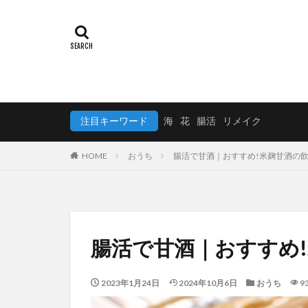
注目キーワード
海
花
腸活
リメイク
HOME
おうち
腸活で甘酒｜おすすめ!米麹甘酒の
腸活で甘酒｜おすすめ
2023年1月24日
2024年10月6日
おうち
9