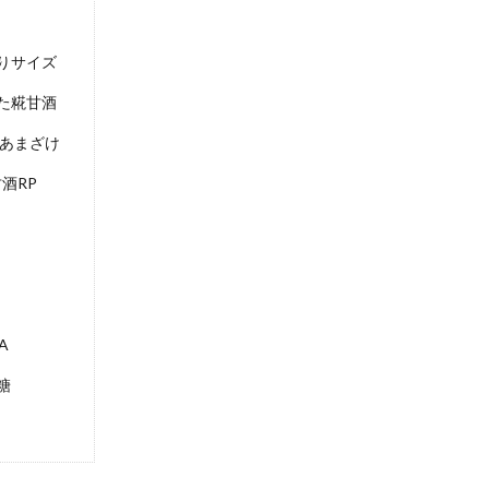
りサイズ
た糀甘酒
たあまざけ
酒RP
A
糖