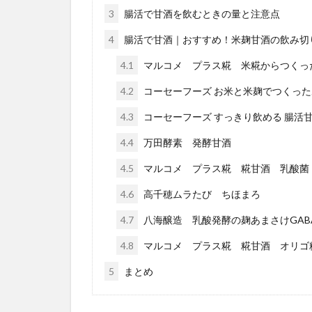
3
腸活で甘酒を飲むときの量と注意点
4
腸活で甘酒｜おすすめ！米麹甘酒の飲み切
4.1
マルコメ プラス糀 米糀からつくっ
4.2
コーセーフーズ お米と米麹でつくっ
4.3
コーセーフーズ すっきり飲める 腸活甘
4.4
万田酵素 発酵甘酒
4.5
マルコメ プラス糀 糀甘酒 乳酸菌
4.6
高千穂ムラたび ちほまろ
4.7
八海醸造 乳酸発酵の麹あまさけGAB
4.8
マルコメ プラス糀 糀甘酒 オリゴ
5
まとめ