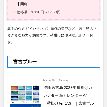
来間島
価格帯 1,320円～1,650円
海中のウミガメやサンゴに満点の星空など、宮古島のさ
まざまな魅力が満載です。壁掛けに便利なホルダー付
き。
宮古ブルー
Marine Photo Planning
沖縄 宮古島 2023年 壁掛けカ
レンダー 海カレンダー A4
（壁掛け時はA3）｜宮古ブル