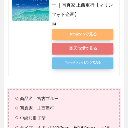
ー ｜写真家 上西重行【マリン
フォト企画】
04
Amazonで見る
楽天市場で見る
Yahoo!ショッピングで見る
商品名 宮古ブルー
写真家 上西重行
中綴じ冊子型
サイズ Ａ３（縦420mm、横297mm）、写真