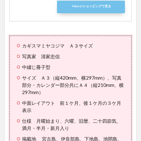
Yahoo!ショッピングで見る
カギスマミヤコジマ Ａ３サイズ
写真家 清家忠信
中綴じ冊子型
サイズ Ａ３（縦420mm、横297mm）、写真
部分・カレンダー部分共にＡ４（縦210mm、横
297mm）
中面レイアウト 前１ケ月、後１ケ月の３ケ月
表示
仕様 月曜始まり、六曜、旧暦、二十四節気、
満月・半月・新月入り
掲載地 宮古島、伊良部島、下地島、池間島、