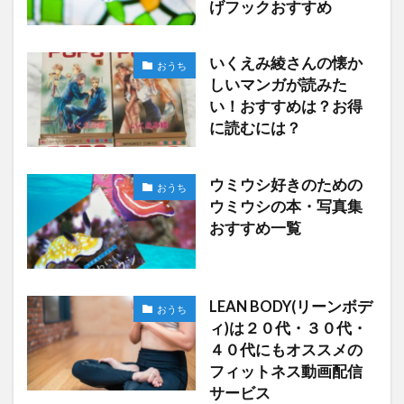
げフックおすすめ
いくえみ綾さんの懐か
おうち
しいマンガが読みた
い！おすすめは？お得
に読むには？
ウミウシ好きのための
おうち
ウミウシの本・写真集
おすすめ一覧
LEAN BODY(リーンボデ
おうち
ィ)は２０代・３０代・
４０代にもオススメの
フィットネス動画配信
サービス