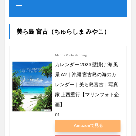
ー
美ら島 宮古（ちゅらしま みやこ）
Marine Photo Planning
カレンダー 2023 壁掛け 海 風
景 A2｜沖縄 宮古島の海のカ
レンダー｜美ら島宮古｜写真
家 上西重行【マリンフォト企
画】
01
Amazonで見る