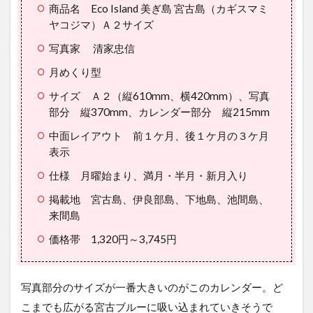
商品名 Eco Island 美ぎ島 宮古島（カギスマミ
ヤコジマ）Ａ２サイズ
写真家 清家忠信
月めくり型
サイズ Ａ２（縦610mm、横420mm）、写真
部分 縦370mm、カレンダー部分 縦215mm
中面レイアウト 前１ケ月、後１ケ月の３ケ月
表示
仕様 月曜始まり、満月・半月・新月入り
掲載地 宮古島、伊良部島、下地島、池間島、
来間島
価格帯 1,320円～3,745円
写真部分のサイズが一番大きいのがこのカレンダー。ど
こまでも広がる宮古ブルーに吸い込まれていきそうで