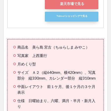
楽天市場で見る
Yahoo!ショッピングで見る
商品名 美ら島 宮古（ちゅらしま みやこ）
写真家 上西重行
月めくり型
サイズ Ａ２（縦640mm、横420mm）、写真
部分 縦330mm、カレンダー部分 縦310mm
中面レイアウト 前１ケ月、後１ケ月の３ケ月
表示
仕様 日曜始まり、六曜、満月・半月・新月入
り