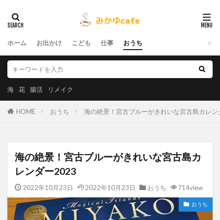
ホーム
お出かけ
こども
仕事
おうち
海
花
腸活
リメイク
HOME
おうち
海の絶景！宮古ブルーがきれいな宮古島カレンダ
海の絶景！宮古ブルーがきれいな宮古島カ
レンダー2023
2022年10月23日
2022年10月23日
おうち
714view
おうち