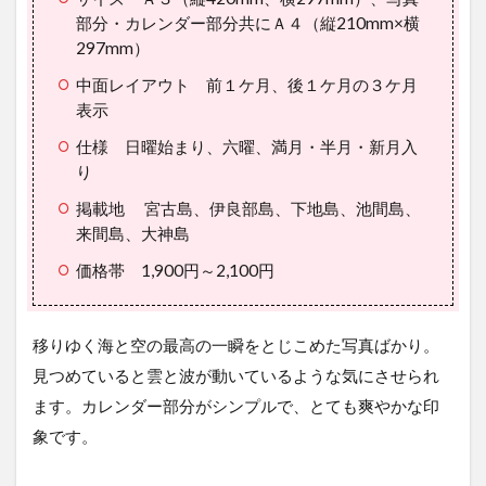
部分・カレンダー部分共にＡ４（縦210mm×横
297mm）
中面レイアウト 前１ケ月、後１ケ月の３ケ月
表示
仕様 日曜始まり、六曜、満月・半月・新月入
り
掲載地 宮古島、伊良部島、下地島、池間島、
来間島、大神島
価格帯 1,900円～2,100円
移りゆく海と空の最高の一瞬をとじこめた写真ばかり。
見つめていると雲と波が動いているような気にさせられ
ます。カレンダー部分がシンプルで、とても爽やかな印
象です。