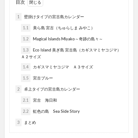
目次
1
壁掛けタイプの宮古島カレンダー
1.1
美ら島 宮古（ちゅらしま みやこ）
1.2
Magical Islands Miyako～奇跡の島々～
1.3
Eco Island 美ぎ島 宮古島（カギスマミヤコジマ）
Ａ２サイズ
1.4
カギスマミヤコジマ Ａ３サイズ
1.5
宮古ブルー
2
卓上タイプの宮古島カレンダー
2.1
宮古 海日和
2.2
虹色の島 Sea Side Story
3
まとめ