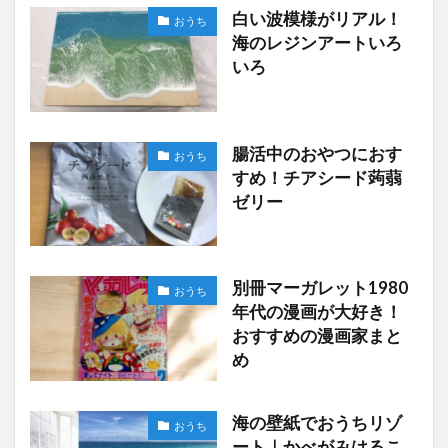
白い波模様がリアル！
おうち
海のレジンアートいろ
いろ
腸活中のおやつにおす
おうち
すめ！チアシード蒟蒻
ゼリー
別冊マーガレット1980
おうち
年代の漫画が大好き！
おすすめの漫画家まと
め
海の壁紙でおうちリゾ
おうち
ート｜かべがみはるこ