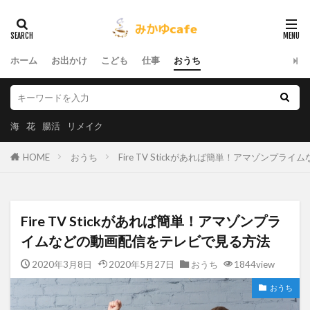
ホーム
お出かけ
こども
仕事
おうち
海
花
腸活
リメイク
HOME
おうち
Fire TV Stickがあれば簡単！アマゾンプ
Fire TV Stickがあれば簡単！アマゾンプラ
イムなどの動画配信をテレビで見る方法
2020年3月8日
2020年5月27日
おうち
1844view
おうち