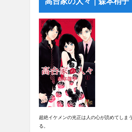
高台家の人々｜森本梢子
超絶イケメンの光正は人の心が読めてしま
る。