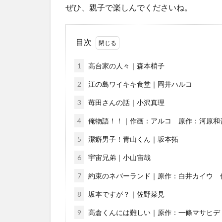
ぜひ、親子で楽しんでくださいね。
目次
1
高台家の人々｜森本梢子
2
江の島ワイキキ食堂｜岡井ハルコ
3
苺田さんの話｜小沢真理
4
俺物語！！｜作画：アルコ 原作：河原和
5
潔癖男子！青山くん｜坂本拓
6
宇宙兄弟｜小山宙哉
7
約束のネバーランド｜原作：白井カイウ 
8
坂本ですが？｜佐野菜見
9
高倉くんには難しい｜原作：一條マサヒデ