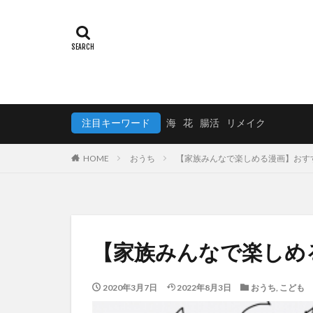
注目キーワード
海
花
腸活
リメイク
HOME
おうち
【家族みんなで楽しめる漫画】おす
【家族みんなで楽しめ
2020年3月7日
2022年8月3日
おうち
,
こども