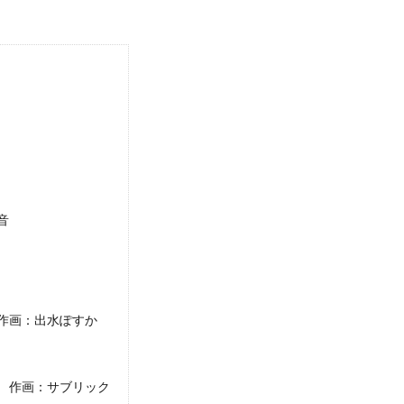
音
作画：出水ぽすか
 作画：サブリック