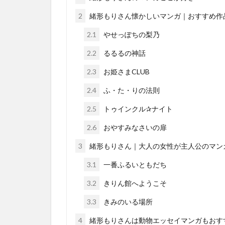
2
緒形もりさん懐かしいマンガ｜おすすめ作
2.1
やせっぽちの梨乃
2.2
るるるの神話
2.3
お姫さまCLUB
2.4
ふ・た・りの法則
2.5
トゥインクル✰ナイト
2.6
おやすみなさいの扉
3
緒形もりさん｜大人の女性が主人公のマン
3.1
一番ふるいともだち
3.2
きりん館へようこそ
3.3
きみのいる場所
4
緒形もりさんは動物エッセイマンガもおす