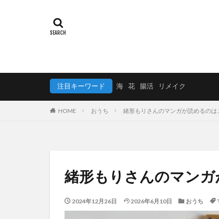
注目キーワード
海
花
腸活
リメイク
HOME
おうち
緒形もりさんのマンガが読めるのは
緒形もりさんのマンガ
2024年12月26日
2026年6月10日
おうち