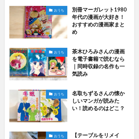
別冊マーガレット1980
おうち
年代の漫画が大好き！
おすすめの漫画家まと
め
茶木ひろみさんの漫画
おうち
を電子書籍で読むなら
｜同時収録の名作も一
気読み
名取ちずるさんの懐か
おうち
しいマンガが読みた
い！読めるのはどこ？
【テーブルをリメイ
おうち