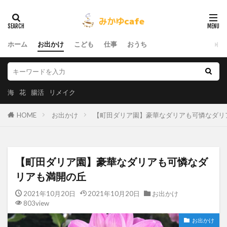
ホーム
お出かけ
こども
仕事
おうち
海
花
腸活
リメイク
HOME
お出かけ
【町田ダリア園】豪華なダリアも可憐なダリ
【町田ダリア園】豪華なダリアも可憐なダ
リアも満開の丘
2021年10月20日
2021年10月20日
お出かけ
803view
お出かけ