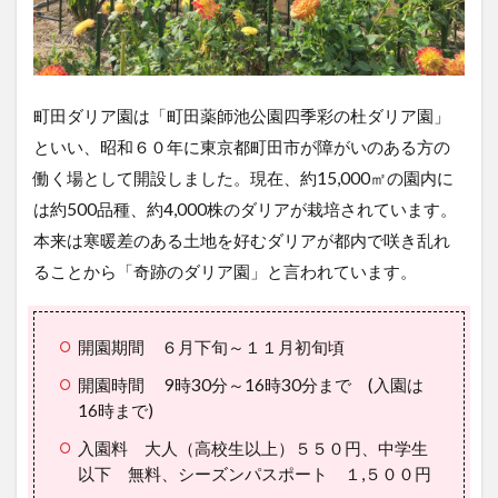
町田ダリア園は「町田薬師池公園四季彩の杜ダリア園」
といい、昭和６０年に東京都町田市が障がいのある方の
働く場として開設しました。現在、約15,000㎡の園内に
は約500品種、約4,000株のダリアが栽培されています。
本来は寒暖差のある土地を好むダリアが都内で咲き乱れ
ることから「奇跡のダリア園」と言われています。
開園期間 ６月下旬～１１月初旬頃
開園時間 9時30分～16時30分まで (入園は
16時まで)
入園料 大人（高校生以上）５５０円、中学生
以下 無料、シーズンパスポート １,５００円