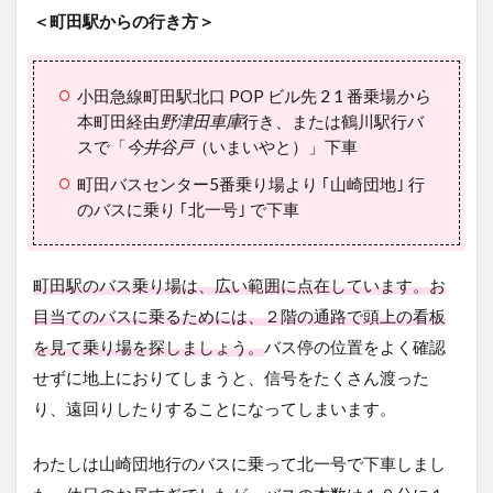
＜町田駅からの行き方＞
小田急線町田駅北口 POP ビル先 2 1 番乗場
から
本町田経由
野津田車庫
行き、または鶴川駅行バ
スで「
今井谷戸
（いまいやと）」下車
町田バスセンター5番乗り場より ｢山崎団地｣ 行
のバスに乗り ｢北一号｣ で下車
町田駅のバス乗り場は、広い範囲に点在しています。お
目当てのバスに乗るためには、２階の通路で頭上の看板
を見て乗り場を探しましょう。
バス停の位置をよく確認
せずに地上におりてしまうと、信号をたくさん渡った
り、遠回りしたりすることになってしまいます。
わたしは山崎団地行のバスに乗って北一号で下車しまし