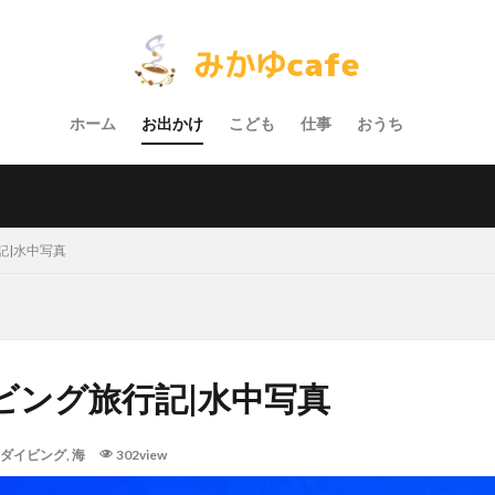
ホーム
お出かけ
こども
仕事
おうち
記|水中写真
ビング旅行記|水中写真
ダイビング
,
海
302view