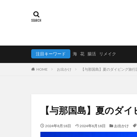
注目キーワード
海
花
腸活
リメイク
HOME
お出かけ
【与那国島】夏のダイビング旅行
【与那国島】夏のダイ
2024年8月18日
2024年8月18日
お出かけ