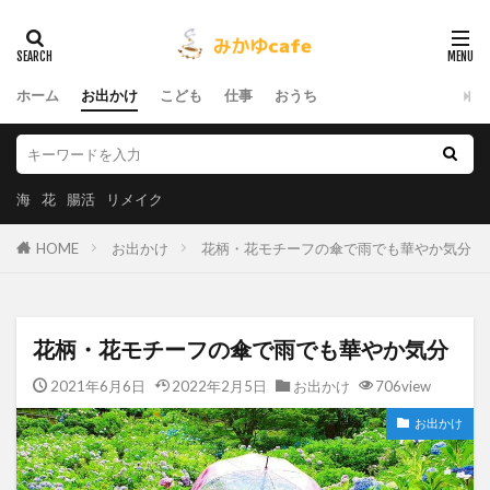
ホーム
お出かけ
こども
仕事
おうち
海
花
腸活
リメイク
HOME
お出かけ
花柄・花モチーフの傘で雨でも華やか気分
花柄・花モチーフの傘で雨でも華やか気分
2021年6月6日
2022年2月5日
お出かけ
706view
お出かけ