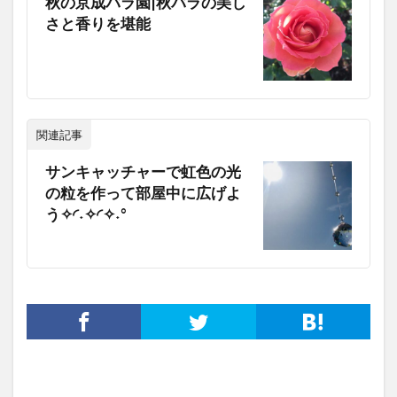
秋の京成バラ園|秋バラの美し
さと香りを堪能
関連記事
サンキャッチャーで虹色の光
の粒を作って部屋中に広げよ
う✧◜˖✧◜✧˖°