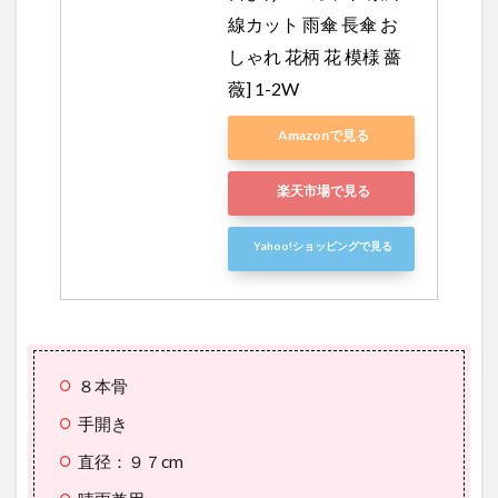
線カット 雨傘 長傘 お
しゃれ 花柄 花 模様 薔
薇] 1-2W
Amazonで見る
楽天市場で見る
Yahoo!ショッピングで見る
８本骨
手開き
直径：９７cm