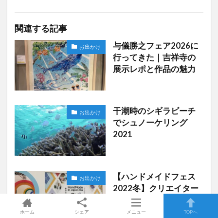
関連する記事
与儀勝之フェア2026に
お出かけ
行ってきた｜吉祥寺の
展示レポと作品の魅力
干潮時のシギラビーチ
お出かけ
でシュノーケリング
2021
【ハンドメイドフェス
お出かけ
2022冬】クリエイター
たちのオリジナル作
品、これがおすすめ！
ホーム
シェア
メニュー
TOPへ