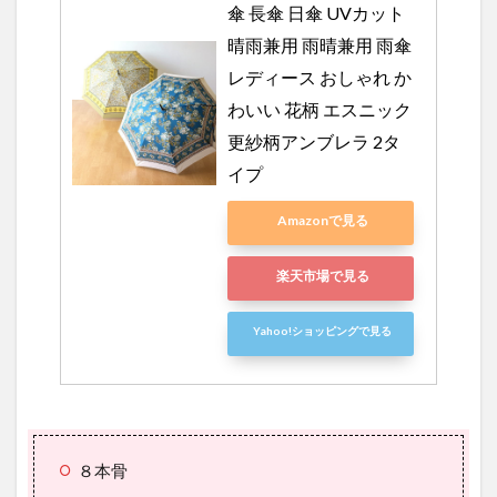
傘 長傘 日傘 UVカット 
晴雨兼用 雨晴兼用 雨傘 
レディース おしゃれ か
わいい 花柄 エスニック 
更紗柄アンブレラ 2タ
イプ
Amazonで見る
楽天市場で見る
Yahoo!ショッピングで見る
８本骨