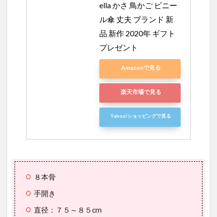
ella かさ 鳥かご ビニー
ル傘 丈夫 ブランド 新
品 新作 2020年 ギフト 
プレゼント
Amazonで見る
楽天市場で見る
Yahoo!ショッピングで見る
８本骨
手開き
直径：７５～８５cm