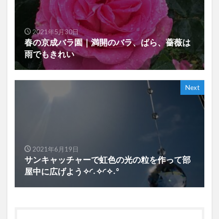
2021年5月30日
春の京成バラ園｜満開のバラ、ばら、薔薇は
雨でもきれい
Next
2021年6月19日
サンキャッチャーで虹色の光の粒を作って部
屋中に広げよう✧◜˖✧◜✧˖°