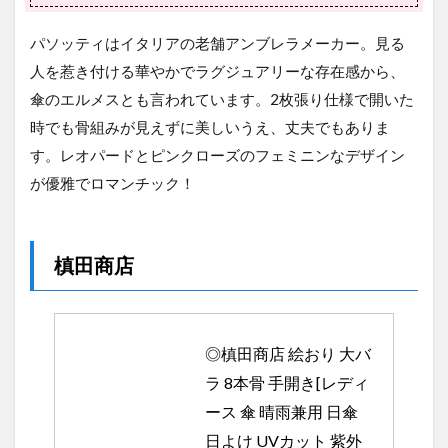
パソッティはイタリアの老舗アンブレラメーカー。見る
人を惹き付ける華やかでラグジュアリーな存在感から、
傘のエルメスとも言われています。2枚張り仕様で開いた
時でも骨組みが見えずに美しいうえ、丈夫でもありま
す。レオパードとピンクローズのフェミニンなデザイン
が優雅でロマンチック！
槙田商店
◎槙田商店 絵おり 大バ
ラ 8本骨 手開き[レディ
ース 傘 晴雨兼用 日傘 
日よけ UVカット 紫外