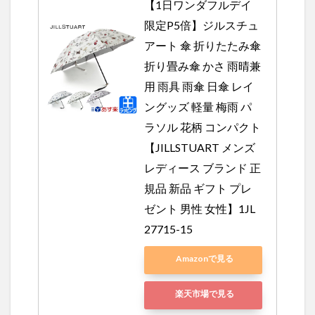
【1日ワンダフルデイ
限定P5倍】ジルスチュ
アート 傘 折りたたみ傘 
折り畳み傘 かさ 雨晴兼
用 雨具 雨傘 日傘 レイ
ングッズ 軽量 梅雨 パ
ラソル 花柄 コンパクト
【JILLSTUART メンズ 
レディース ブランド 正
規品 新品 ギフト プレ
ゼント 男性 女性】1JL 
27715-15
Amazonで見る
楽天市場で見る