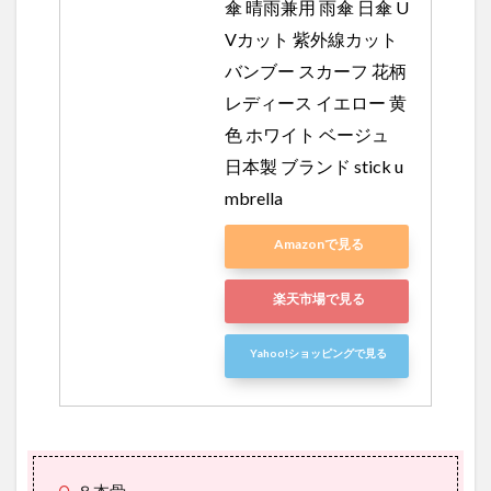
傘 晴雨兼用 雨傘 日傘 U
Vカット 紫外線カット 
バンブー スカーフ 花柄 
レディース イエロー 黄
色 ホワイト ベージュ 
日本製 ブランド stick u
mbrella
Amazonで見る
楽天市場で見る
Yahoo!ショッピングで見る
８本骨