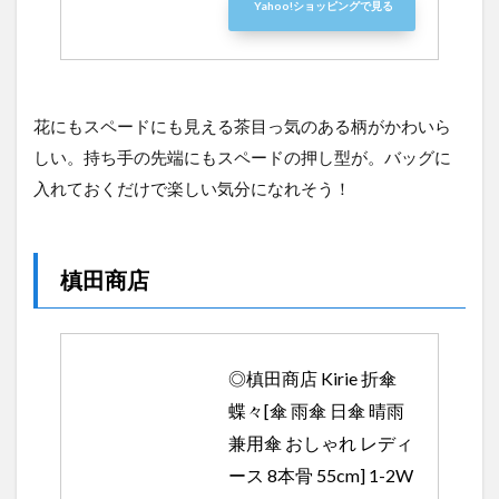
Yahoo!ショッピングで見る
花にもスペードにも見える茶目っ気のある柄がかわいら
しい。持ち手の先端にもスペードの押し型が。バッグに
入れておくだけで楽しい気分になれそう！
槙田商店
◎槙田商店 Kirie 折傘 
蝶々[傘 雨傘 日傘 晴雨
兼用傘 おしゃれ レディ
ース 8本骨 55cm] 1-2W