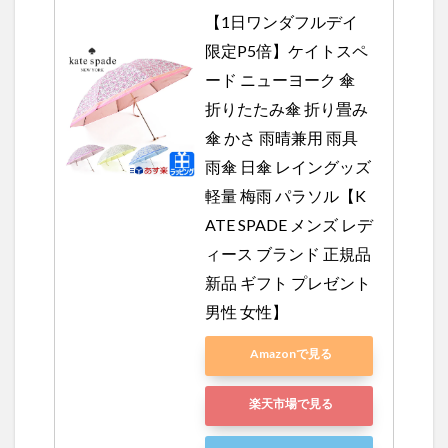
【1日ワンダフルデイ
限定P5倍】ケイトスペ
ード ニューヨーク 傘 
折りたたみ傘 折り畳み
傘 かさ 雨晴兼用 雨具 
雨傘 日傘 レイングッズ 
軽量 梅雨 パラソル【K
ATE SPADE メンズ レデ
ィース ブランド 正規品 
新品 ギフト プレゼント 
男性 女性】
Amazonで見る
楽天市場で見る