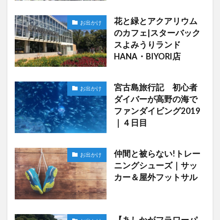
花と緑とアクアリウム
お出かけ
のカフェ|スターバック
スよみうりランド
HANA・BIYORI店
宮古島旅行記 初心者
お出かけ
ダイバーが高野の海で
ファンダイビング2019
｜４日目
仲間と被らない!トレー
お出かけ
ニングシューズ｜サッ
カー＆屋外フットサル
【あしかがフラワーパ