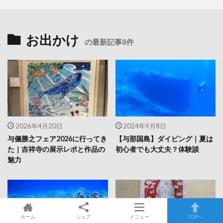
お出かけ
の最新記事8件
2026年4月20日
2024年9月8日
与儀勝之フェア2026に行ってき
【与那国島】ダイビング｜夏は
た｜吉祥寺の展示レポと作品の
初心者でも大丈夫？体験談
魅力
ホーム
シェア
メニュー
TOPへ