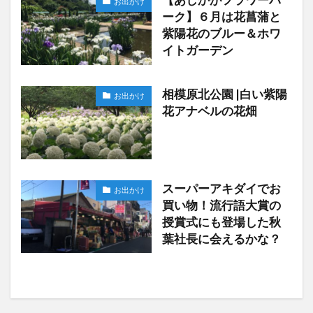
お出かけ
ーク】６月は花菖蒲と
紫陽花のブルー＆ホワ
イトガーデン
相模原北公園 |白い紫陽
お出かけ
花アナベルの花畑
スーパーアキダイでお
お出かけ
買い物！流行語大賞の
授賞式にも登場した秋
葉社長に会えるかな？