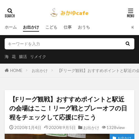
ホーム
お出かけ
こども
仕事
おうち
海
花
腸活
リメイク
HOME
お出かけ
【Fリーグ観戦】おすすめポイントと駅近の
【Fリーグ観戦】おすすめポイントと駅近
の会場はここ！リーグ戦とプレーオフの日
程をチェックして応援に行こう
2020年1月4日
2020年9月5日
お出かけ
1328view
お出かけ