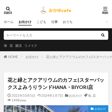
ホーム
お出かけ
こども
仕事
おうち
海
花
腸活
リメイク
HOME
お出かけ
花と緑とアクアリウムのカフェ|スターバックス
花と緑とアクアリウムのカフェ|スターバッ
クスよみうりランドHANA・BIYORI店
2021年10月5日
2024年1月7日
お出かけ
海
,
花
1498view
お出かけ