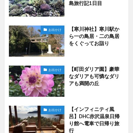
島旅行記1日目
【寒川神社】寒川駅か
お出かけ
ら一の鳥居・二の鳥居
をくぐってお詣り
【町田ダリア園】豪華
お出かけ
なダリアも可憐なダリ
アも満開の丘
【インフィニティ風
お出かけ
呂】DHC赤沢温泉日帰
り館へ電車で日帰り旅
行