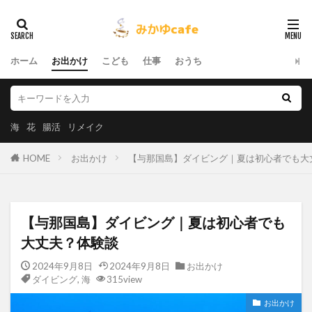
ホーム
お出かけ
こども
仕事
おうち
海
花
腸活
リメイク
HOME
お出かけ
【与那国島】ダイビング｜夏は初心者でも大
【与那国島】ダイビング｜夏は初心者でも
大丈夫？体験談
2024年9月8日
2024年9月8日
お出かけ
ダイビング
,
海
315view
お出かけ