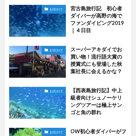
宮古島旅行記 初心者
お出かけ
ダイバーが高野の海で
ファンダイビング2019
｜４日目
スーパーアキダイでお
お出かけ
買い物！流行語大賞の
授賞式にも登場した秋
葉社長に会えるかな？
【西表島旅行記】中上
お出かけ
級者向けシュノーケリ
ングツアーは極上サン
ゴと魚の群れ
OW初心者ダイバーがフ
お出かけ