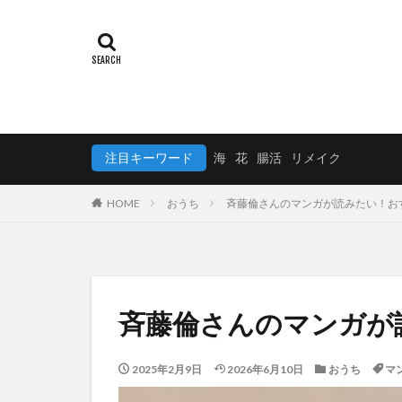
注目キーワード
海
花
腸活
リメイク
HOME
おうち
斉藤倫さんのマンガが読みたい！お
斉藤倫さんのマンガが
2025年2月9日
2026年6月10日
おうち
マ