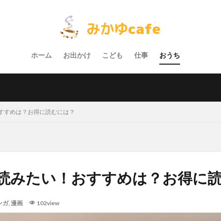
ホーム
お出かけ
こども
仕事
おうち
すすめは？お得に読むには？
読みたい！おすすめは？お得に
ンガ
,
漫画
102view