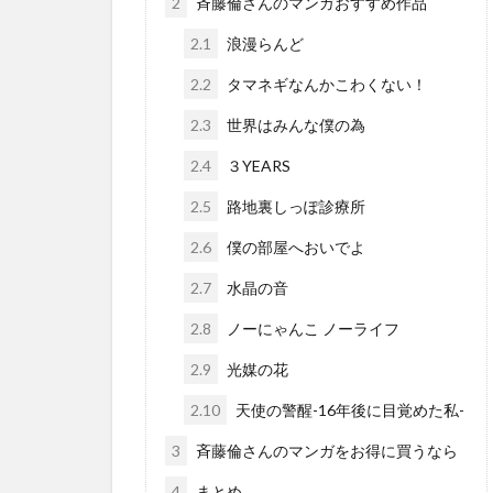
2
斉藤倫さんのマンガおすすめ作品
2.1
浪漫らんど
2.2
タマネギなんかこわくない！
2.3
世界はみんな僕の為
2.4
３YEARS
2.5
路地裏しっぽ診療所
2.6
僕の部屋へおいでよ
2.7
水晶の音
2.8
ノーにゃんこ ノーライフ
2.9
光媒の花
2.10
天使の警醒-16年後に目覚めた私-
3
斉藤倫さんのマンガをお得に買うなら
4
まとめ