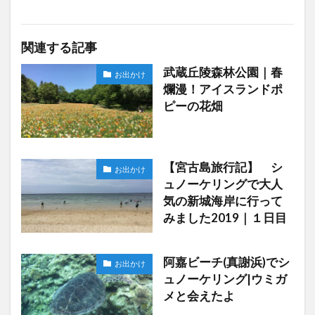
関連する記事
武蔵丘陵森林公園｜春
お出かけ
爛漫！アイスランドポ
ピーの花畑
【宮古島旅行記】 シ
お出かけ
ュノーケリングで大人
気の新城海岸に行って
みました2019｜１日目
阿嘉ビーチ(真謝浜)でシ
お出かけ
ュノーケリング|ウミガ
メと会えたよ