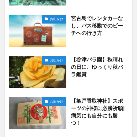
宮古島でレンタカーな
お出かけ
し、バス移動でのビー
チへの行き方
【谷津バラ園】秋晴れ
お出かけ
の日に、ゆっくり秋バ
ラ鑑賞
【亀戸香取神社】スポ
お出かけ
ーツの神様に必勝祈願|
病気にも自分にも勝
つ！