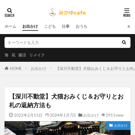
ホーム
お出かけ
こども
仕事
おうち
海
花
腸活
リメイク
HOME
お出かけ
【深川不動堂】犬猫おみくじ＆お守りとお札
【深川不動堂】犬猫おみくじ＆お守りとお
札の返納方法も
2022年2月15日
2024年1月7日
お出かけ
2911view
お出かけ