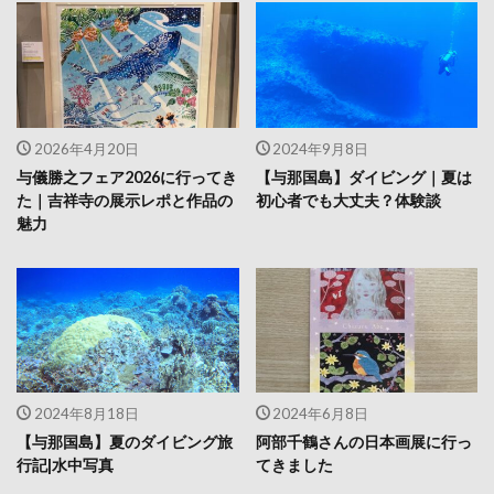
2026年4月20日
2024年9月8日
与儀勝之フェア2026に行ってき
【与那国島】ダイビング｜夏は
た｜吉祥寺の展示レポと作品の
初心者でも大丈夫？体験談
魅力
2024年8月18日
2024年6月8日
【与那国島】夏のダイビング旅
阿部千鶴さんの日本画展に行っ
行記|水中写真
てきました