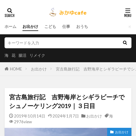
ホーム
お出かけ
こども
仕事
おうち
海
花
腸活
リメイク
HOME
お出かけ
宮古島旅行記 吉野海岸とシギラビーチでシュ
宮古島旅行記 吉野海岸とシギラビーチで
シュノーケリング2019｜３日目
2019年10月14日
2024年1月7日
お出かけ
海
2976view
お出かけ