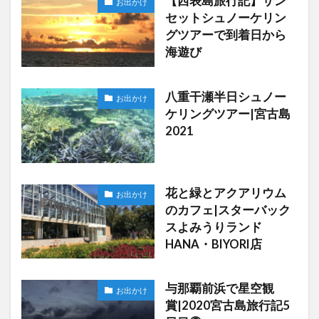
【西表島旅行記】サン
お出かけ
セットシュノーケリン
グツアーで到着日から
海遊び
八重干瀬半日シュノー
お出かけ
ケリングツアー|宮古島
2021
花と緑とアクアリウム
お出かけ
のカフェ|スターバック
スよみうりランド
HANA・BIYORI店
与那覇前浜で星空観
お出かけ
賞|2020宮古島旅行記5