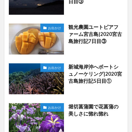
日目③
観光農園ユートピアフ
お出かけ
ァーム宮古島|2020宮古
島旅行記7日目③
新城海岸沖へボートシ
お出かけ
ュノーケリング|2020宮
古島旅行記5日目①
堀切菖蒲園で花菖蒲の
お出かけ
美しさに惚れ惚れ