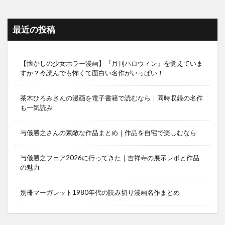
最近の投稿
【懐かしの少女ホラー漫画】『月刊ハロウィン』を覚えていま
すか？今読んでも怖くて面白い名作がいっぱい！
茶木ひろみさんの漫画を電子書籍で読むなら｜同時収録の名作
も一気読み
与儀勝之さんの素敵な作品まとめ｜作品を自宅で楽しむなら
与儀勝之フェア2026に行ってきた｜吉祥寺の展示レポと作品
の魅力
別冊マーガレット1980年代の読み切り漫画名作まとめ