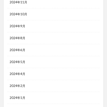
2024年11月
2024年10月
2024年9月
2024年8月
2024年6月
2024年5月
2024年4月
2024年2月
2024年1月