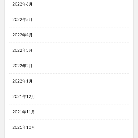
2022年6月
2022年5月
2022年4月
2022年3月
2022年2月
2022年1月
2021年12月
2021年11月
2021年10月