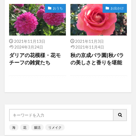
おうち
お出かけ
2021年11月13日
2021年11月3日
2024年3月24日
2021年11月4日
ダリアの花模様・花モ
秋の京成バラ園|秋バラ
チーフの雑貨たち
の美しさと香りを堪能
海
花
腸活
リメイク