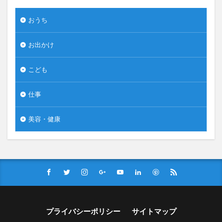
おうち
お出かけ
こども
仕事
美容・健康
プライバシーポリシー
サイトマップ