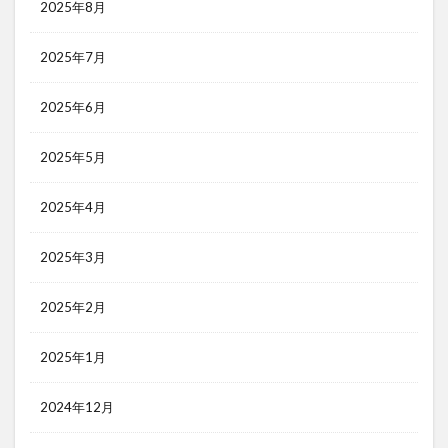
2025年8月
2025年7月
2025年6月
2025年5月
2025年4月
2025年3月
2025年2月
2025年1月
2024年12月