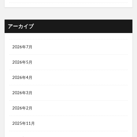
アーカイブ
2026年7月
2026年5月
2026年4月
2026年3月
2026年2月
2025年11月