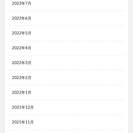
2022年7月
2022年6月
2022年5月
2022年4月
2022年3月
2022年2月
2022年1月
2021年12月
2021年11月