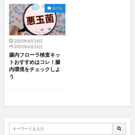
おうち
2022年4月14日
2025年6月16日
腸内フローラ検査キッ
トおすすめはコレ！腸
内環境をチェックしよ
う