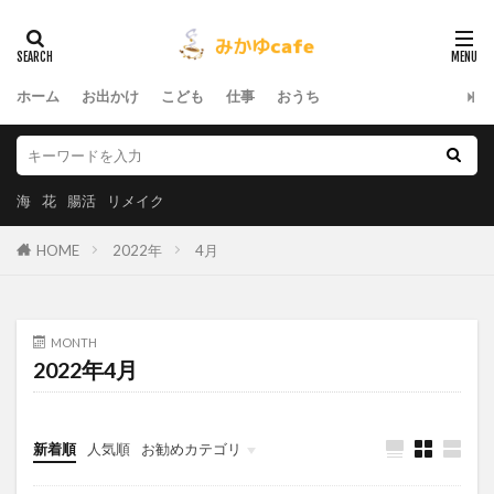
ホーム
お出かけ
こども
仕事
おうち
海
花
腸活
リメイク
HOME
2022年
4月
MONTH
2022年4月
新着順
人気順
お勧めカテゴリ
おうち