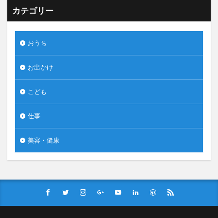
カテゴリー
おうち
お出かけ
こども
仕事
美容・健康