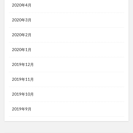
2020年4月
2020年3月
2020年2月
2020年1月
2019年12月
2019年11月
2019年10月
2019年9月