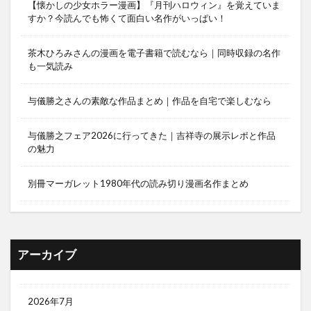
【懐かしの少女ホラー漫画】『月刊ハロウィン』を覚えていま
すか？今読んでも怖くて面白い名作がいっぱい！
茶木ひろみさんの漫画を電子書籍で読むなら｜同時収録の名作
も一気読み
与儀勝之さんの素敵な作品まとめ｜作品を自宅で楽しむなら
与儀勝之フェア2026に行ってきた｜吉祥寺の展示レポと作品
の魅力
別冊マーガレット1980年代の読み切り漫画名作まとめ
アーカイブ
2026年7月