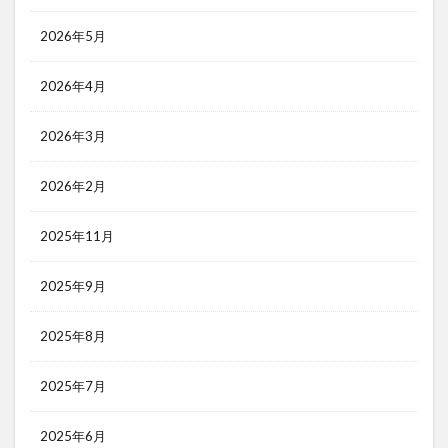
2026年5月
2026年4月
2026年3月
2026年2月
2025年11月
2025年9月
2025年8月
2025年7月
2025年6月