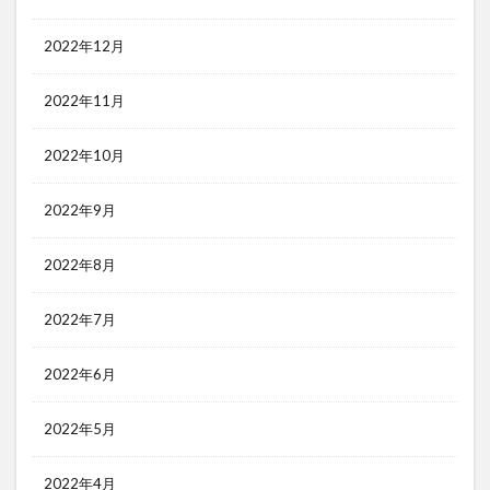
2022年12月
2022年11月
2022年10月
2022年9月
2022年8月
2022年7月
2022年6月
2022年5月
2022年4月