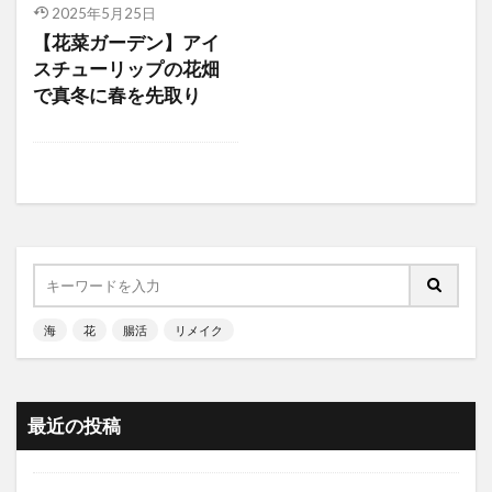
2025年5月25日
【花菜ガーデン】アイ
スチューリップの花畑
で真冬に春を先取り
海
花
腸活
リメイク
最近の投稿