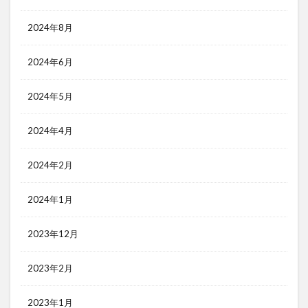
2024年8月
2024年6月
2024年5月
2024年4月
2024年2月
2024年1月
2023年12月
2023年2月
2023年1月