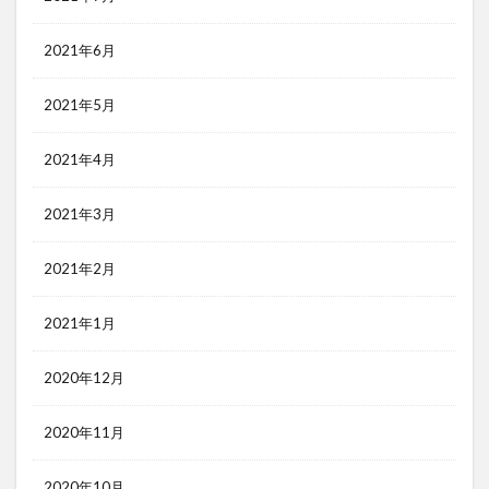
2021年6月
2021年5月
2021年4月
2021年3月
2021年2月
2021年1月
2020年12月
2020年11月
2020年10月