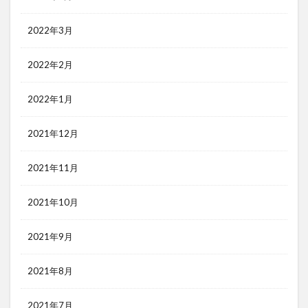
2022年3月
2022年2月
2022年1月
2021年12月
2021年11月
2021年10月
2021年9月
2021年8月
2021年7月