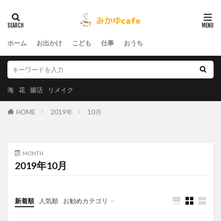
ホーム
お出かけ
こども
仕事
おうち
海
花
腸活
リメイク
HOME
2019年
10月
MONTH
2019年10月
新着順
人気順
お勧めカテゴリ
おうち