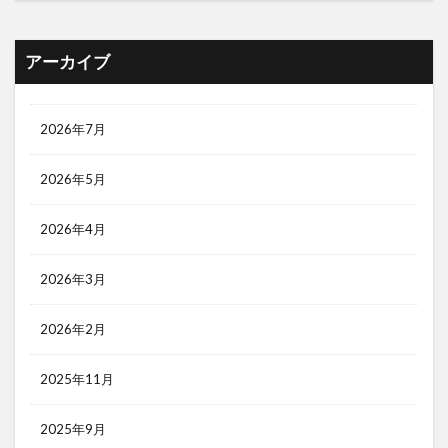
アーカイブ
2026年7月
2026年5月
2026年4月
2026年3月
2026年2月
2025年11月
2025年9月