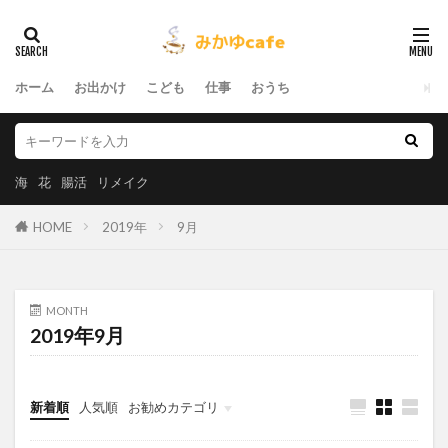
ホーム
お出かけ
こども
仕事
おうち
海
花
腸活
リメイク
HOME
2019年
9月
MONTH
2019年9月
新着順
人気順
お勧めカテゴリ
おうち