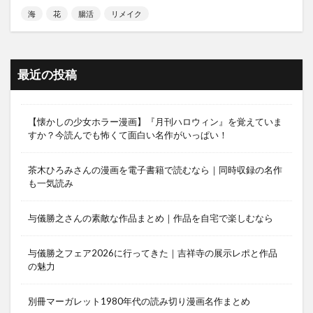
海
花
腸活
リメイク
最近の投稿
【懐かしの少女ホラー漫画】『月刊ハロウィン』を覚えていま
すか？今読んでも怖くて面白い名作がいっぱい！
茶木ひろみさんの漫画を電子書籍で読むなら｜同時収録の名作
も一気読み
与儀勝之さんの素敵な作品まとめ｜作品を自宅で楽しむなら
与儀勝之フェア2026に行ってきた｜吉祥寺の展示レポと作品
の魅力
別冊マーガレット1980年代の読み切り漫画名作まとめ