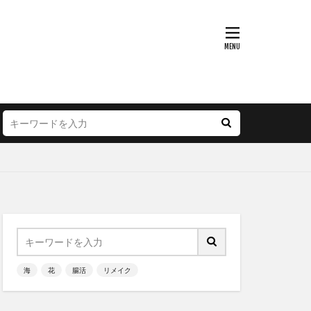
海
花
腸活
リメイク