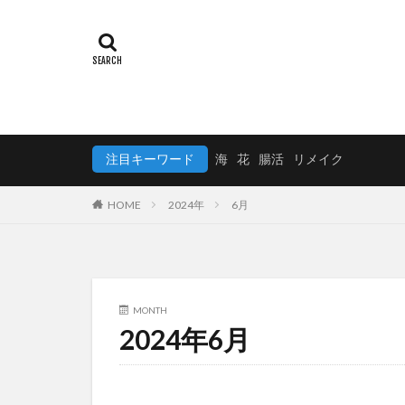
注目キーワード
海
花
腸活
リメイク
HOME
2024年
6月
MONTH
2024年6月