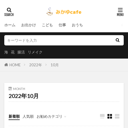
ホーム
お出かけ
こども
仕事
おうち
海
花
腸活
リメイク
HOME
2022年
10月
MONTH
2022年10月
新着順
人気順
お勧めカテゴリ
おうち